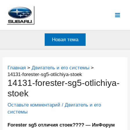
Перейти
к
Mai
содержимому
Men
Новая тема
Главная
Двигатель и его системы
14131-forester-sg5-otlichiya-stoek
14131-forester-sg5-otlichiya-
stoek
Оставьте комментарий
/
Двигатель и его
системы
Forester sg5 отличия стоек???? — ИнФорум