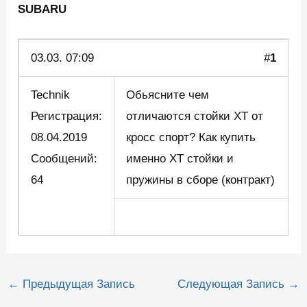
SUBARU
03.03.
07:09
#
1
Technik
Обьясните чем
Регистрация:
отличаются стойки XT от
08.04.2019
кросс спорт? Как купить
Сообщений:
именно XT стойки и
64
пружины в сборе (контракт)
Навигация
←
Предыдущая Запись
Следующая Запись
→
по