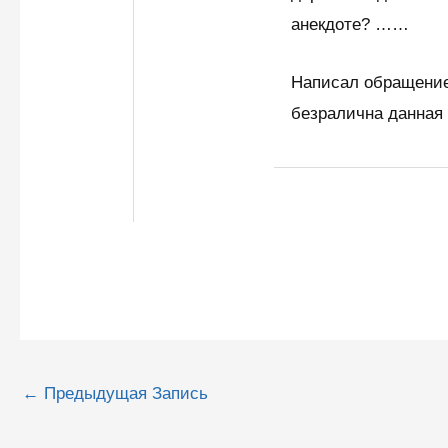
анекдоте? ……
Написал обращение
безралична данная
Навигация
←
Предыдущая Запись
по