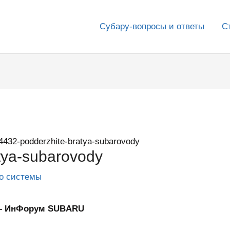
Субару-вопросы и ответы
С
4432-podderzhite-bratya-subarovody
tya-subarovody
го системы
 — ИнФорум SUBARU