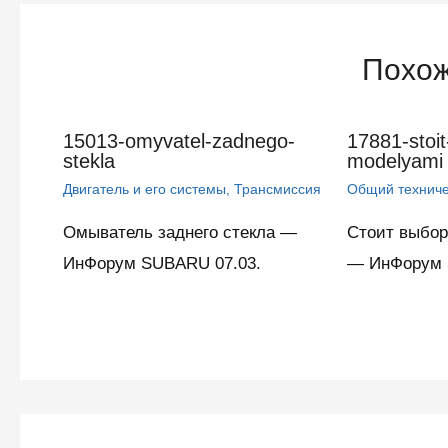
записям
Похож
15013-omyvatel-zadnego-
17881-stoi
stekla
modelyami
Двигатель и его системы
,
Трансмиссия
Общий техниче
Омыватель заднего стекла —
Стоит выбо
ИнФорум SUBARU 07.03.
— ИнФорум 