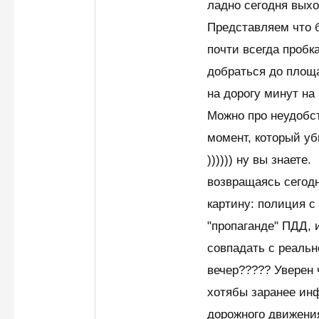
ладно сегодня вых
Представляем что 
почти всегда пробка
добраться до площа
на дорогу минут на 
Можно про неудобст
момент, который у
)))))) ну вы знаете.
возвращаясь сегод
картину: полиция с
"пропаганде" ПДД, 
совпадать с реальн
вечер????? Уверен 
хотябы заранее ин
дорожного движения