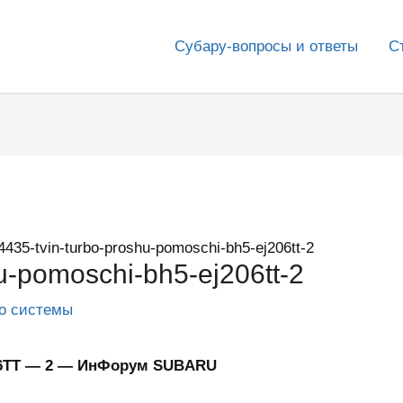
Субару-вопросы и ответы
С
4435-tvin-turbo-proshu-pomoschi-bh5-ej206tt-2
u-pomoschi-bh5-ej206tt-2
го системы
06TT — 2 — ИнФорум SUBARU