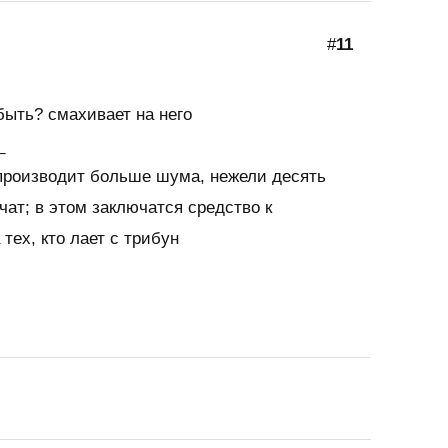
#
11
быть? смахивает на него
_
 производит больше шума, нежели десять
чат; в этом заключатся средство к
тех, кто лает с трибун