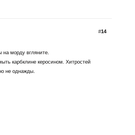
#
14
 на морду вгляните.
мыть карбклине керосином. Хитростей
но не однажды.