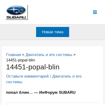
Перейти
к
Mai
содержимому
Men
Новая тема
Главная
Двигатель и его системы
14451-popal-blin
14451-popal-blin
Оставьте комментарий
/
Двигатель и его
системы
попал блин… — ИнФорум SUBARU