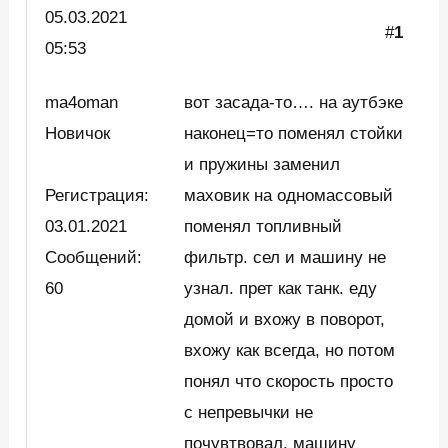
05.03.
2021
#
1
05:53
ma4oman
вот засада-то…. на аутбэке
Новичок
наконец=то поменял стойки
и пружины заменил
Регистрация:
маховик на одномассовый
03.01.2021
поменял топливный
Сообщений:
фильтр. сел и машину не
60
узнал. прет как танк. еду
домой и вхожу в поворот,
вхожу как всегда, но потом
понял что скорость просто
с непревычки не
почувтвовал. машину