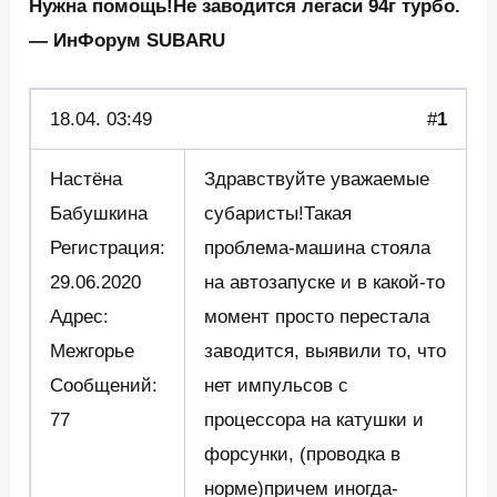
Нужна помощь!Не заводится легаси 94г турбо.
— ИнФорум SUBARU
18.04.
03:49
#
1
Настёна
Здравствуйте уважаемые
Бабушкина
субаристы!Такая
Регистрация:
проблема-машина стояла
29.06.2020
на автозапуске и в какой-то
Адрес:
момент просто перестала
Межгорье
заводится, выявили то, что
Сообщений:
нет импульсов с
77
процессора на катушки и
форсунки, (проводка в
норме)причем иногда-