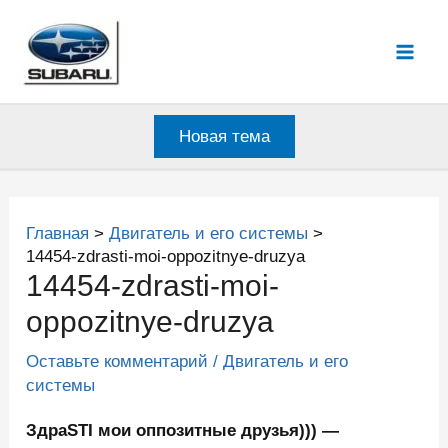
Перейти
к
Mai
содержимому
Men
Новая тема
Главная
Двигатель и его системы
14454-zdrasti-moi-oppozitnye-druzya
14454-zdrasti-moi-
oppozitnye-druzya
Оставьте комментарий
/
Двигатель и его
системы
ЗдраSTI мои оппозитные друзья))) —