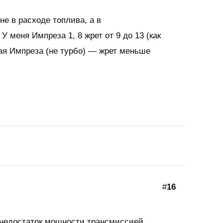
не в расходе топлива, а в
У меня Импреза 1, 8 жрет от 9 до 13 (как
ая Импреза (не турбо) — жрет меньше
#
16
м недостаток мощности трансмиссией