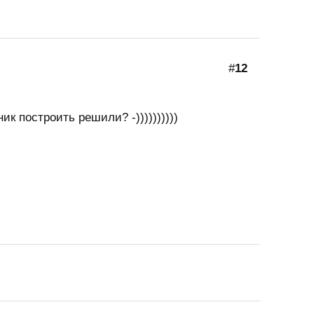
#
12
к построить решили? -))))))))))