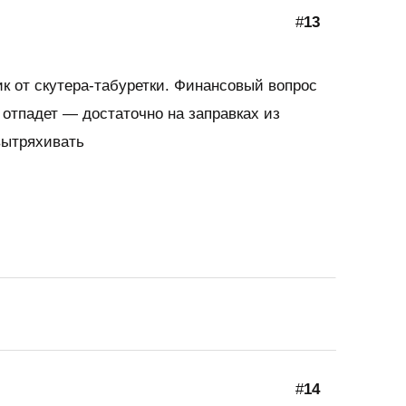
#
13
ик от скутера-табуретки. Финансовый вопрос
отпадет — достаточно на заправках из
вытряхивать
#
14