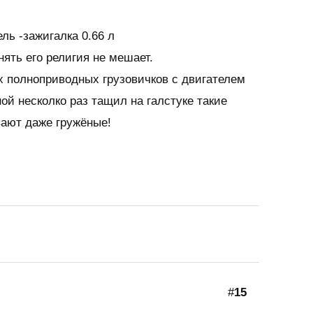
ль -зажигалка 0.66 л
ять его религия не мешает.
х полноприводных грузовичков с двигателем
ной несколко раз тащил на галстуке такие
вают даже гружёные!
#
15