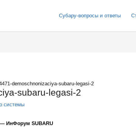
Субару-вопросы и ответы
С
4471-demoschnonizaciya-subaru-legasi-2
ya-subaru-legasi-2
го системы
2 — ИнФорум SUBARU