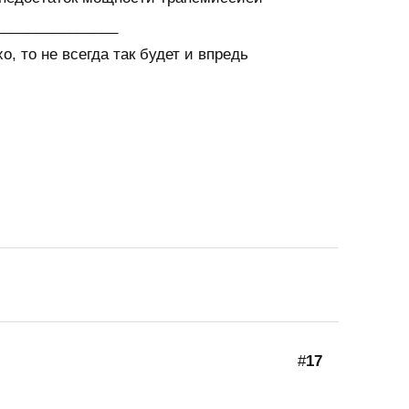
_______________
о, то не всегда так будет и впредь
#
17