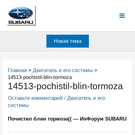
Перейти
к
Mai
содержимому
Men
Новая тема
Главная
Двигатель и его системы
14513-pochistil-blin-tormoza
14513-pochistil-blin-tormoza
Оставьте комментарий
/
Двигатель и его
системы
Почистил блин тормоза(( — ИнФорум SUBARU