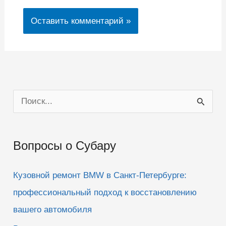
П
о
и
Вопросы о Субару
с
к
Кузовной ремонт BMW в Санкт-Петербурге:
:
профессиональный подход к восстановлению
вашего автомобиля