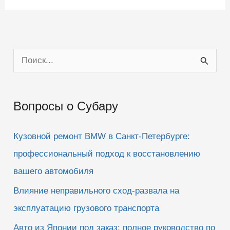
П
о
и
Вопросы о Субару
с
к
Кузовной ремонт BMW в Санкт-Петербурге:
:
профессиональный подход к восстановлению
вашего автомобиля
Влияние неправильного сход-развала на
эксплуатацию грузового транспорта
Авто из Японии под заказ: полное руководство по