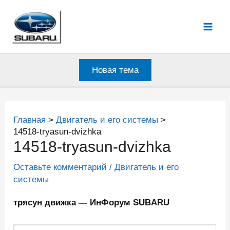
Перейти
к
Mai
содержимому
Men
Новая тема
Главная
Двигатель и его системы
14518-tryasun-dvizhka
14518-tryasun-dvizhka
Оставьте комментарий
/
Двигатель и его
системы
трясун движка — ИнФорум SUBARU