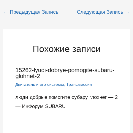
Навигация
←
Предыдущая Запись
Следующая Запись
→
по
записям
Похожие записи
15262-lyudi-dobrye-pomogite-subaru-
glohnet-2
Двигатель и его системы
,
Трансмиссия
люди добрые помогите субару глохнет — 2
— ИнФорум SUBARU