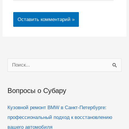
П
о
и
Вопросы о Субару
с
к
Кузовной ремонт BMW в Санкт-Петербурге:
:
профессиональный подход к восстановлению
вашего автомобиля