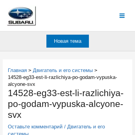
Перейти
к
Mai
содержимому
Men
Новая тема
Главная
Двигатель и его системы
14528-eg33-est-li-razlichiya-po-godam-vypuska-
alcyone-svx
14528-eg33-est-li-razlichiya-
po-godam-vypuska-alcyone-
svx
Оставьте комментарий
/
Двигатель и его
системы