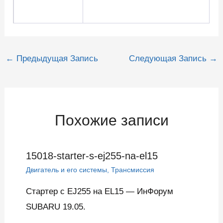
Навигация
←
Предыдущая Запись
Следующая Запись
→
по
записям
Похожие записи
15018-starter-s-ej255-na-el15
Двигатель и его системы
,
Трансмиссия
Стартер с EJ255 на EL15 — ИнФорум
SUBARU 19.05.