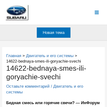
Перейти
к
Mai
содержимому
Men
Новая тема
Главная
Двигатель и его системы
14622-bednaya-smes-ili-goryachie-svechi
14622-bednaya-smes-ili-
goryachie-svechi
Оставьте комментарий
/
Двигатель и его
системы
Бедная смесь или горячие свечи? — ИнФорум