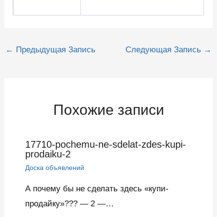
Навигация
←
Предыдущая Запись
Следующая Запись
→
по
записям
Похожие записи
17710-pochemu-ne-sdelat-zdes-kupi-
prodaiku-2
Доска объявлений
А почему бы не сделать здесь «купи-
продайку»??? — 2 —…