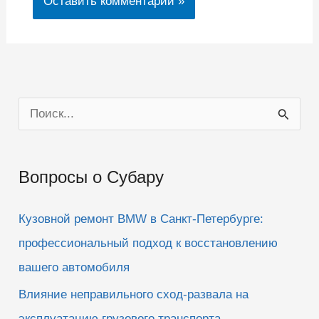
П
о
и
Вопросы о Субару
с
к
Кузовной ремонт BMW в Санкт-Петербурге:
:
профессиональный подход к восстановлению
вашего автомобиля
Влияние неправильного сход-развала на
эксплуатацию грузового транспорта