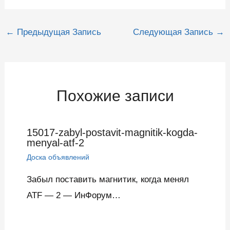
Навигация
←
Предыдущая Запись
Следующая Запись
→
по
записям
Похожие записи
15017-zabyl-postavit-magnitik-kogda-
menyal-atf-2
Доска объявлений
Забыл поставить магнитик, когда менял
ATF — 2 — ИнФорум…