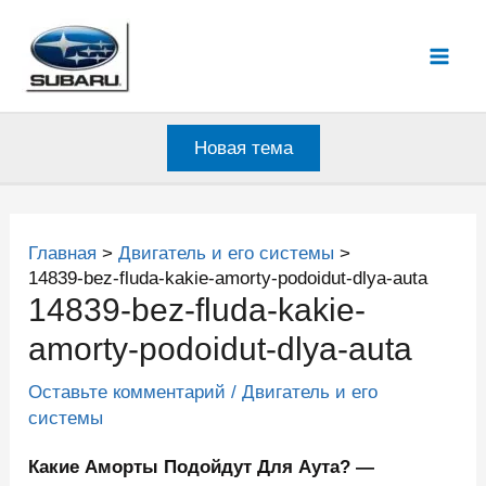
Перейти
к
Mai
содержимому
Men
Новая тема
Главная
Двигатель и его системы
14839-bez-fluda-kakie-amorty-podoidut-dlya-auta
14839-bez-fluda-kakie-
amorty-podoidut-dlya-auta
Оставьте комментарий
/
Двигатель и его
системы
Какие Аморты Подойдут Для Аута? —