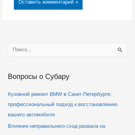
П
о
и
Вопросы о Субару
с
к
Кузовной ремонт BMW в Санкт-Петербурге:
:
профессиональный подход к восстановлению
вашего автомобиля
Влияние неправильного сход-развала на