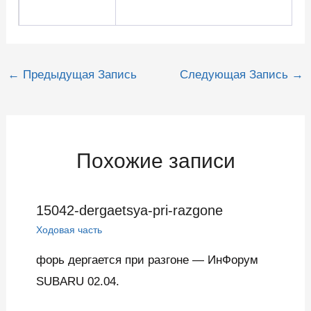
Навигация
←
Предыдущая Запись
Следующая Запись
→
по
записям
Похожие записи
15042-dergaetsya-pri-razgone
Ходовая часть
форь дергается при разгоне — ИнФорум
SUBARU 02.04.