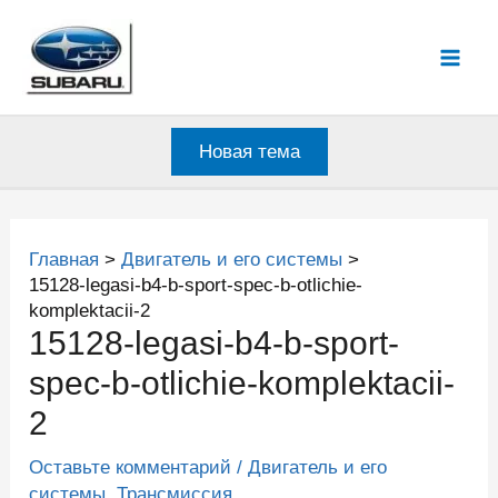
Перейти
к
Mai
содержимому
Men
Новая тема
Главная
Двигатель и его системы
15128-legasi-b4-b-sport-spec-b-otlichie-
komplektacii-2
15128-legasi-b4-b-sport-
spec-b-otlichie-komplektacii-
2
Оставьте комментарий
/
Двигатель и его
системы
,
Трансмиссия