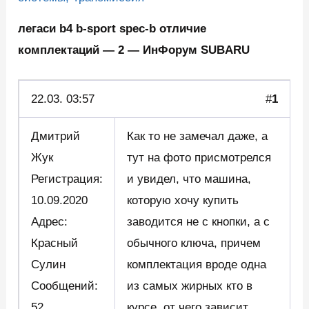
легаси b4 b-sport spec-b отличие
комплектаций — 2 — ИнФорум SUBARU
22.03. 03:57
#
1
Дмитрий
Как то не замечал даже, а
Жук
тут на фото присмотрелся
Регистрация:
и увидел, что машина,
10.09.2020
которую хочу купить
Адрес:
заводится не с кнопки, а с
Красный
обычного ключа, причем
Сулин
комплектация вроде одна
Сообщений:
из самых жирных кто в
52
курсе, от чего зависит