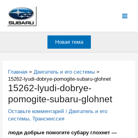
Перейти
к
Mai
содержимому
Men
Новая тема
Главная
Двигатель и его системы
15262-lyudi-dobrye-pomogite-subaru-glohnet
15262-lyudi-dobrye-
pomogite-subaru-glohnet
Оставьте комментарий
/
Двигатель и его
системы
,
Трансмиссия
люди добрые помогите субару глохнет —