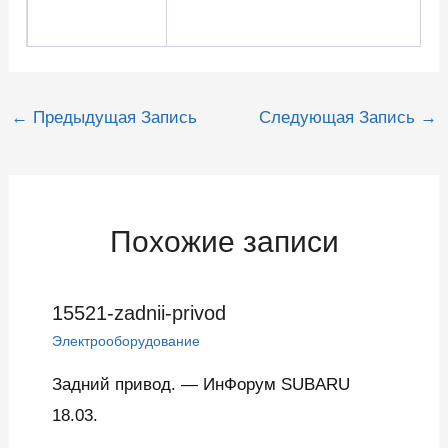
Навигация
←
Предыдущая Запись
Следующая Запись
→
по
записям
Похожие записи
15521-zadnii-privod
Электрооборудование
Задний привод. — ИнФорум SUBARU
18.03.