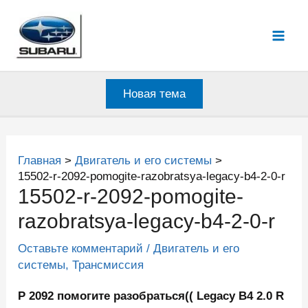
Перейти
к
Mai
содержимому
Men
Новая тема
Главная
Двигатель и его системы
15502-r-2092-pomogite-razobratsya-legacy-b4-2-0-r
15502-r-2092-pomogite-
razobratsya-legacy-b4-2-0-r
Оставьте комментарий
/
Двигатель и его
системы
,
Трансмиссия
Р 2092 помогите разобраться(( Legacy B4 2.0 R