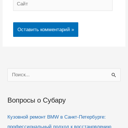
Сайт
П
о
и
Вопросы о Субару
с
к
Кузовной ремонт BMW в Санкт-Петербурге:
:
профессиональный подход к восстановлению