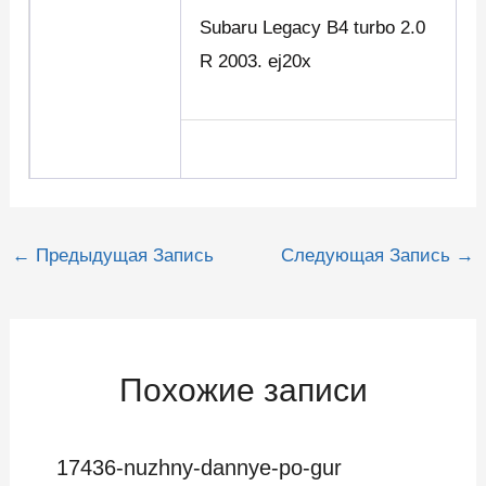
Subaru Legacy B4 turbo 2.0
R 2003. ej20x
Навигация
←
Предыдущая Запись
Следующая Запись
→
по
записям
Похожие записи
17436-nuzhny-dannye-po-gur