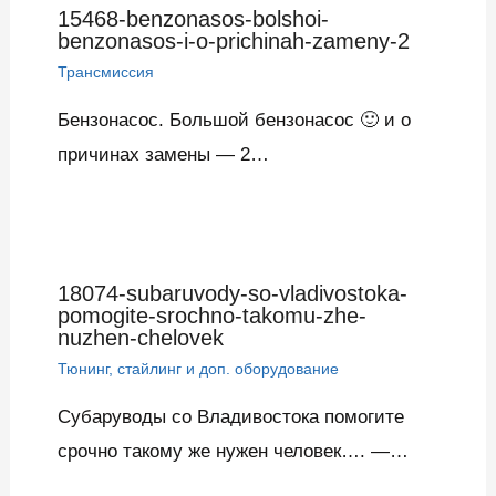
15468-benzonasos-bolshoi-
benzonasos-i-o-prichinah-zameny-2
Трансмиссия
Бензонасос. Большой бензонасос 🙂 и о
причинах замены — 2…
18074-subaruvody-so-vladivostoka-
pomogite-srochno-takomu-zhe-
nuzhen-chelovek
Тюнинг, стайлинг и доп. оборудование
Субаруводы со Владивостока помогите
срочно такому же нужен человек…. —…