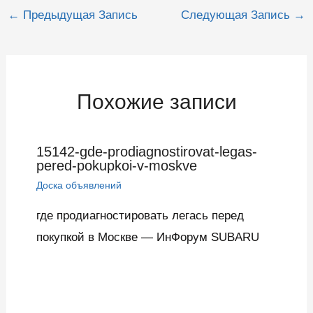
Навигация
←
Предыдущая Запись
Следующая Запись
→
по
записям
Похожие записи
15142-gde-prodiagnostirovat-legas-
pered-pokupkoi-v-moskve
Доска объявлений
где продиагностировать легась перед
покупкой в Москве — ИнФорум SUBARU