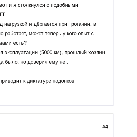
вот и я столкнулся с подобными
ТТ
 нагрузкой и дёргается при трогании, в
о работает, может теперь у кого опыт с
мами есть?
мя эксплуатации (5000 км), прошлый хозяин
да было, но доверия ему нет.
_
риводит к диктатуре подонков
#
4