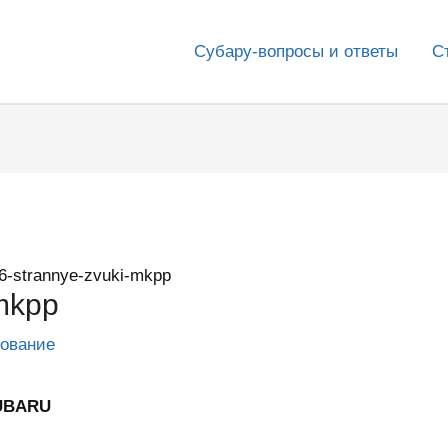
Субару-вопросы и ответы
С
6-strannye-zvuki-mkpp
mkpp
дование
SUBARU