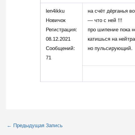
len4ikku
на счёт дёрганья в
Новичок
— что с ней !!!
Регистрация:
про шипение пока н
08.12.2021
катишься на нейтра
Сообщений:
но пульсирующий.
71
Навигация
←
Предыдущая Запись
по