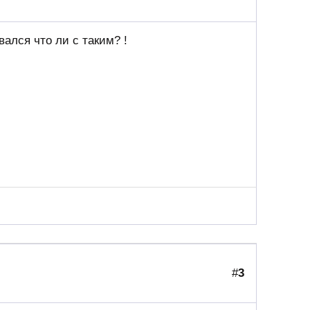
вался что ли с таким? !
#
3