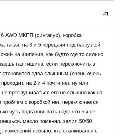
#
1
 6 AWD МКПП (сингапур). коробка
а такая, на 3 и 5 передачи под нагрузкой
хожий на шипение, как будто где то сильно
скаешь газ тишина. если переключить в
у стеновится едва слышным (очень очень
 проходит. на 2 и 4 почти нет, ну или
 не преслушиваться его не слышно как на
е проблем с коробкой нет, переключается
лько чуть подгазовывать надо что бы не
огаешься. масло поменял, залил 50/50
-xj, изменений небыло. кто сталкивался с