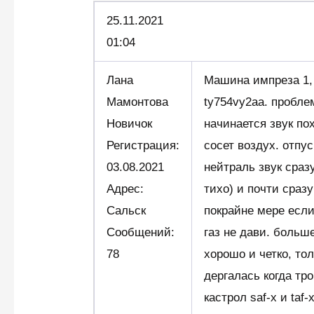
25.11.
2021
01:04
Лана
Машина импреза 1,
Мамонтова
ty754vy2aa. проблем
Новичок
начинается звук по
Регистрация:
сосет воздух. отпу
03.08.2021
нейтраль звук сраз
Адрес:
тихо) и почти сразу
Сальск
покрайне мере если
Сообщений:
газ не дави. больш
78
хорошо и четко, то
дергалась когда тр
кастрол saf-x и taf