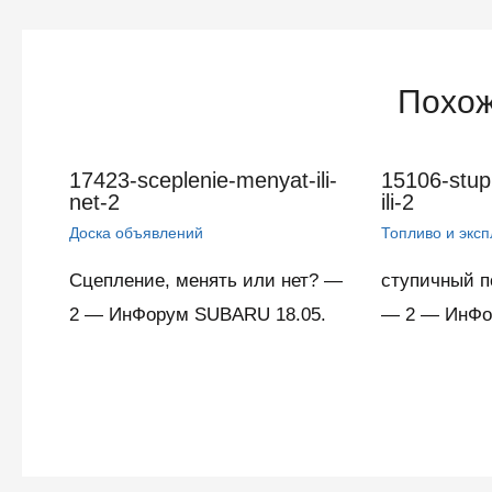
записям
Похож
17423-sceplenie-menyat-ili-
15106-stup
net-2
ili-2
Доска объявлений
Топливо и экс
Сцепление, менять или нет? —
ступичный п
2 — ИнФорум SUBARU 18.05.
— 2 — ИнФо