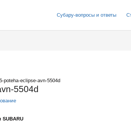
Субару-вопросы и ответы
С
5-poteha-eclipse-avn-5504d
avn-5504d
дование
ум SUBARU