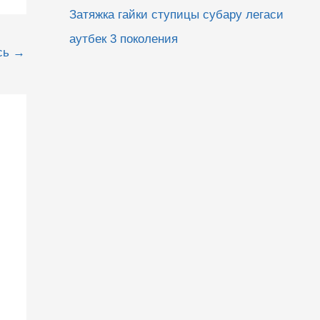
Затяжка гайки ступицы субару легаси
аутбек 3 поколения
сь
→