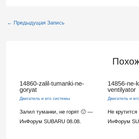
Навигация
←
Предыдущая Запись
по
записям
Похож
14860-zalil-tumanki-ne-
14856-ne-kr
goryat
ventilyator
Двигатель и его системы
Двигатель и ег
Залил туманки, не горят 🙁 —
Не крутится
ИнФорум SUBARU 08.08.
ИнФорум SU