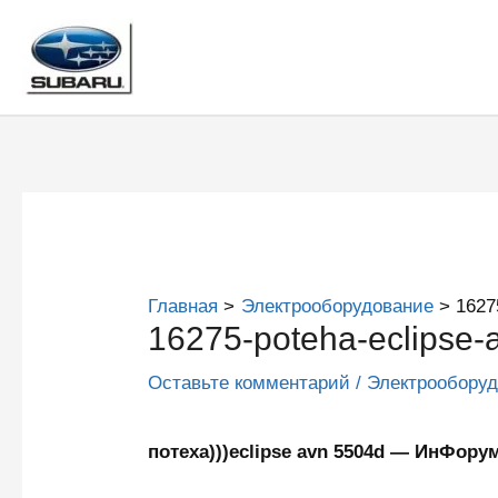
Перейти
к
содержимому
Главная
Электрооборудование
1627
16275-poteha-eclipse-
Оставьте комментарий
/
Электрообору
потеха)))eclipse avn 5504d — ИнФор