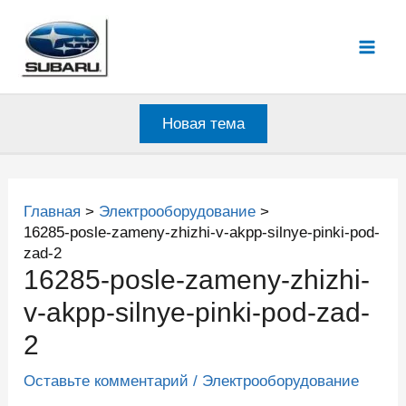
Перейти
к
Mai
содержимому
Men
Новая тема
Главная
Электрооборудование
16285-posle-zameny-zhizhi-v-akpp-silnye-pinki-pod-
zad-2
16285-posle-zameny-zhizhi-
v-akpp-silnye-pinki-pod-zad-
2
Оставьте комментарий
/
Электрооборудование