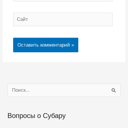
Сайт
П
о
и
Вопросы о Субару
с
к