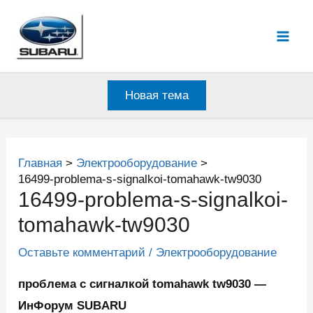
Перейти
к
Mai
содержимому
Men
Новая тема
Главная
Электрооборудование
16499-problema-s-signalkoi-tomahawk-tw9030
16499-problema-s-signalkoi-
tomahawk-tw9030
Оставьте комментарий
/
Электрооборудование
проблема с сигналкой tomahawk tw9030 —
ИнФорум SUBARU