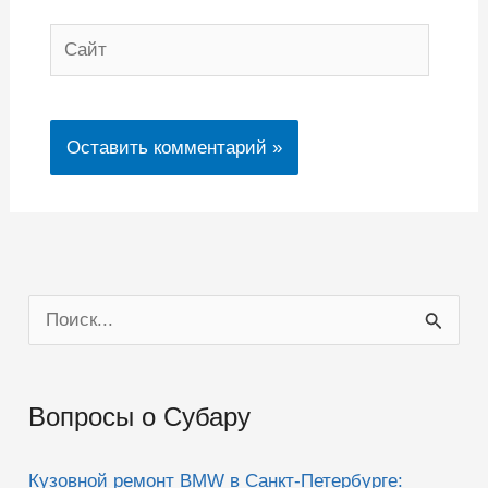
Сайт
П
о
и
Вопросы о Субару
с
к
Кузовной ремонт BMW в Санкт-Петербурге: