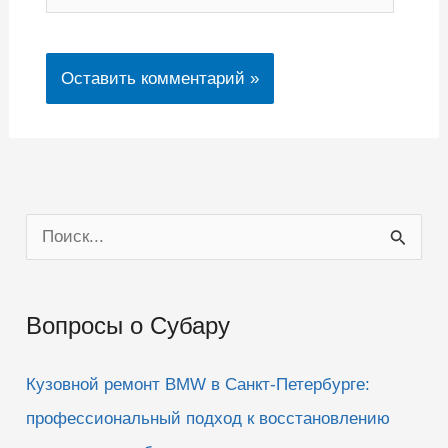
П
о
и
Вопросы о Субару
с
к
Кузовной ремонт BMW в Санкт-Петербурге:
:
профессиональный подход к восстановлению