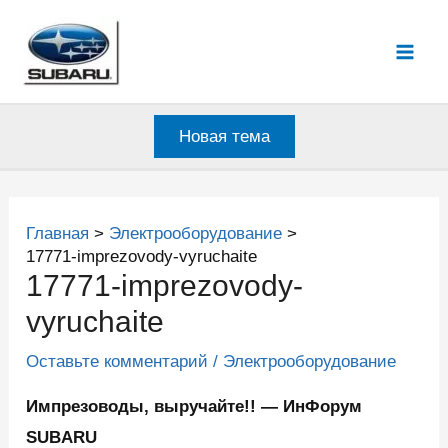
Перейти
к
Mai
содержимому
Men
Новая тема
Главная
Электрооборудование
17771-imprezovody-vyruchaite
17771-imprezovody-
vyruchaite
Оставьте комментарий
/
Электрооборудование
Импрезоводы, выручайте!! — ИнФорум
SUBARU