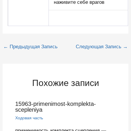
наживите себе врагов
Навигация
←
Предыдущая Запись
Следующая Запись
→
по
записям
Похожие записи
15963-primenimost-komplekta-
scepleniya
Ходовая часть
применимость комплекта сцепления —