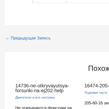
Навигация
←
Предыдущая Запись
по
записям
Похож
14736-ne-otkryvayutsya-
16474-205-
forsunki-na-ej202-help
Ходовая часть
Двигатель и его системы
205-60-16 з
Не открываются форсунки на