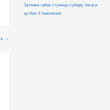
Затяжка гайки ступицы субару легаси
аутбек 3 поколения
сь
→