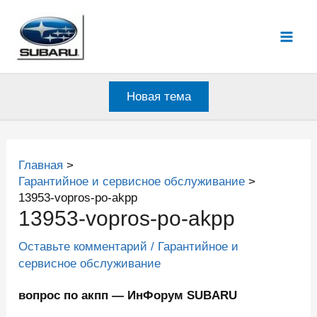
Перейти
к
Mai
содержимому
Men
Новая тема
Главная
Гарантийное и сервисное обслуживание
13953-vopros-po-akpp
13953-vopros-po-akpp
Оставьте комментарий
/
Гарантийное и
сервисное обслуживание
вопрос по акпп — ИнФорум SUBARU