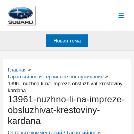
Перейти
к
Mai
содержимому
Men
Новая тема
Главная
Гарантийное и сервисное обслуживание
13961-nuzhno-li-na-impreze-obsluzhivat-krestoviny-
kardana
13961-nuzhno-li-na-impreze-
obsluzhivat-krestoviny-
kardana
Оставьте комментарий
/
Гарантийное и