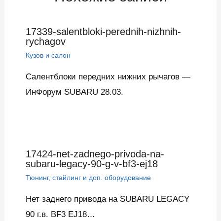
17339-salentbloki-perednih-nizhnih-
rychagov
Кузов и салон
Салентблоки передних нижних рычагов —
ИнФорум SUBARU 28.03.
17424-net-zadnego-privoda-na-
subaru-legacy-90-g-v-bf3-ej18
Тюнинг, стайлинг и доп. оборудование
Нет заднего привода на SUBARU LEGACY
90 г.в. BF3 EJ18…