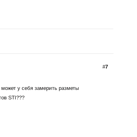
#
7
 может у себя замерить разметы
ов STI???