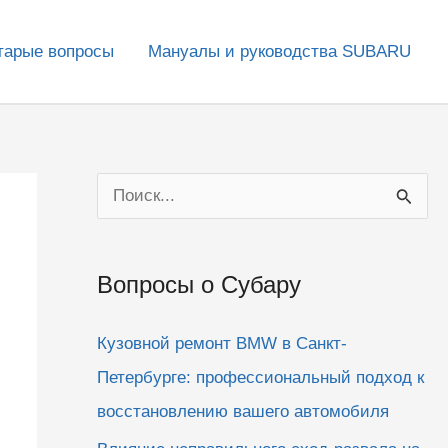
тарые вопросы
Мануалы и руководства SUBARU
П
о
и
Вопросы о Субару
с
к
Кузовной ремонт BMW в Санкт-
:
Петербурге: профессиональный подход к
восстановлению вашего автомобиля