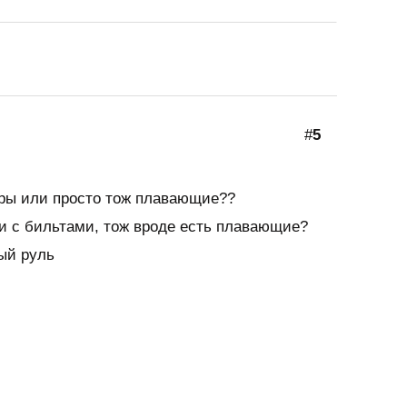
#
5
еры или просто тож плавающие??
си с бильтами, тож вроде есть плавающие?
ый руль