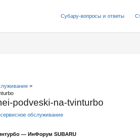
Субару-вопросы и ответы
С
служивание
nturbo
nei-podveski-na-tvinturbo
 сервисное обслуживание
твинтурбо — ИнФорум SUBARU