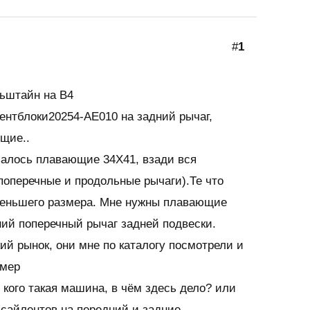
#
1
ьштайн на В4
ентблоки20254-АЕ010 на задний рычаг,
щие..
залось плавающие 34Х41, взади вся
 поперечные и продольные рычаги).Те что
еньшего размера. Мне нужны плавающие
ий поперечный рычаг задней подвески.
ий рынок, они мне по каталогу посмотрели и
омер
у кого такая машина, в чём здесь дело? или
 сайлентов на передний и задние