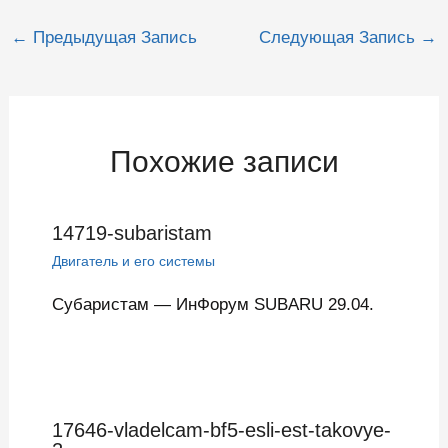
Навигация
←
Предыдущая Запись
Следующая Запись
→
по
записям
Похожие записи
14719-subaristam
Двигатель и его системы
Субаристам — ИнФорум SUBARU 29.04.
17646-vladelcam-bf5-esli-est-takovye-