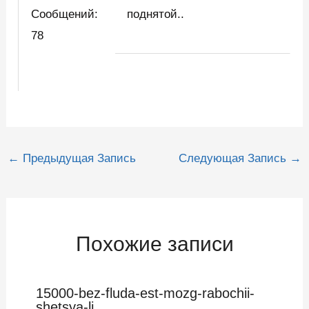
Сообщений:
поднятой..
78
Навигация
←
Предыдущая Запись
Следующая Запись
→
по
записям
Похожие записи
15000-bez-fluda-est-mozg-rabochii-
shetsya-li