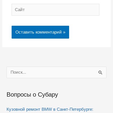
Сайт
П
о
и
Вопросы о Субару
с
к
Кузовной ремонт BMW в Санкт-Петербурге: