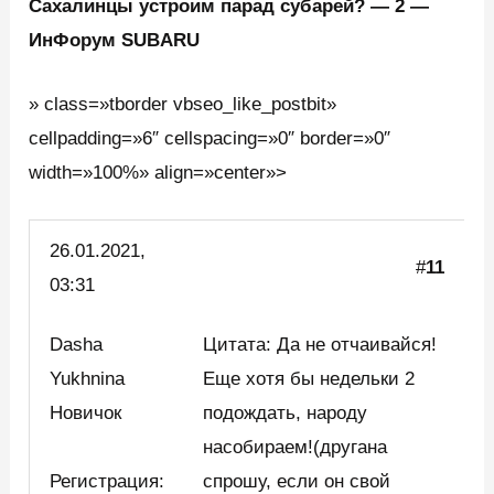
Сахалинцы устроим парад субарей? — 2 —
ИнФорум SUBARU
» class=»tborder vbseo_like_postbit»
cellpadding=»6″ cellspacing=»0″ border=»0″
width=»100%» align=»center»>
26.01.2021,
#
11
03:31
Dasha
Цитата: Да не отчаивайся!
Yukhnina
Еще хотя бы недельки 2
Новичок
подождать, народу
насобираем!(другана
Регистрация:
спрошу, если он свой