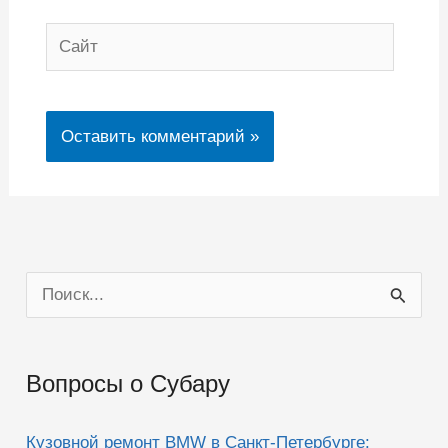
Сайт
П
о
и
Вопросы о Субару
с
к
Кузовной ремонт BMW в Санкт-Петербурге: