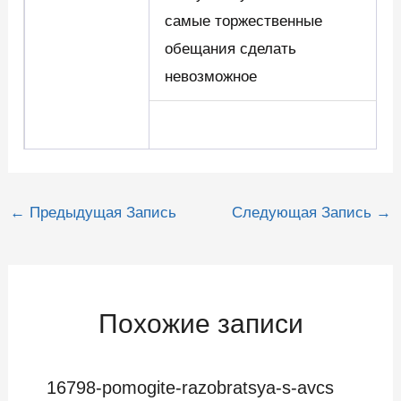
самые торжественные
обещания сделать
невозможное
Навигация
←
Предыдущая Запись
Следующая Запись
→
по
записям
Похожие записи
16798-pomogite-razobratsya-s-avcs