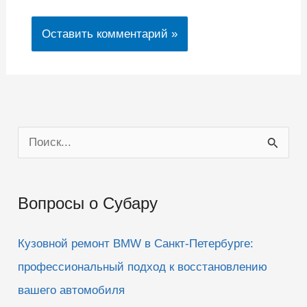
П
о
и
Вопросы о Субару
с
к
Кузовной ремонт BMW в Санкт-Петербурге:
:
профессиональный подход к восстановлению
вашего автомобиля