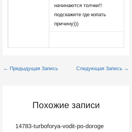
начинаются толчки!!
подскажите где копать
причину)))
Навигация
←
Предыдущая Запись
Следующая Запись
→
по
записям
Похожие записи
14783-turboforya-vodit-po-doroge