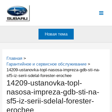
Перейти
к
Mai
содержимому
Men
Новая тема
Главная
Гарантийное и сервисное обслуживание
14209-ustanovka-topl-nasosa-impreza-gdb-sti-na-
sf5-iz-serii-sdelal-forester-erochee
14209-ustanovka-topl-
nasosa-impreza-gdb-sti-na-
sf5-iz-serii-sdelal-forester-
erochee