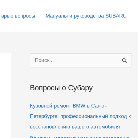
тарые вопросы
Мануалы и руководства SUBARU
П
о
и
Вопросы о Субару
с
к
Кузовной ремонт BMW в Санкт-
:
Петербурге: профессиональный подход к
восстановлению вашего автомобиля