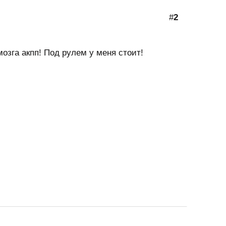
#
2
озга акпп! Под рулем у меня стоит!