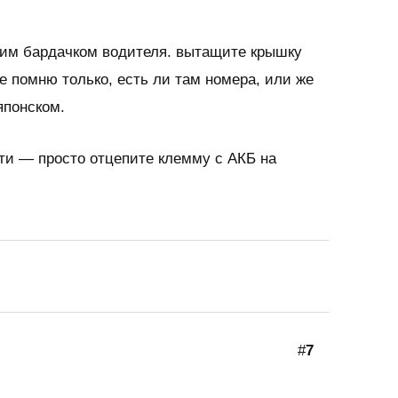
ким бардачком водителя. вытащите крышку
не помню только, есть ли там номера, или же
японском.
ти — просто отцепите клемму с АКБ на
#
7