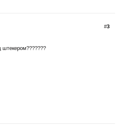
#
3
д штекером???????