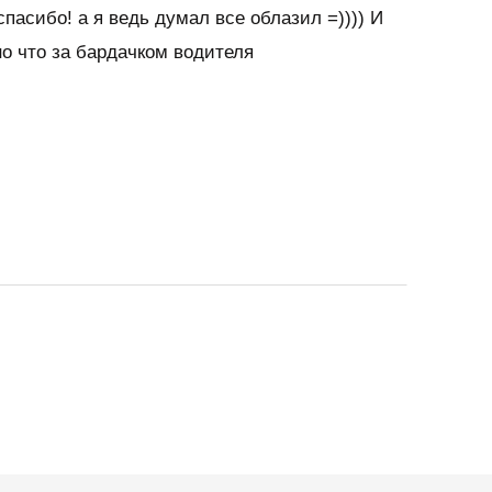
пасибо! а я ведь думал все облазил =)))) И
но что за бардачком водителя