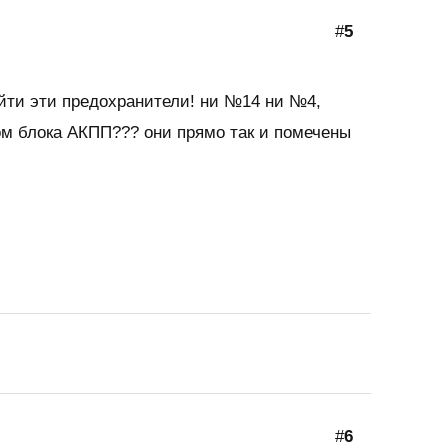
#
5
айти эти предохранители! ни №14 ни №4,
ом блока АКПП??? они прямо так и помечены
#
6