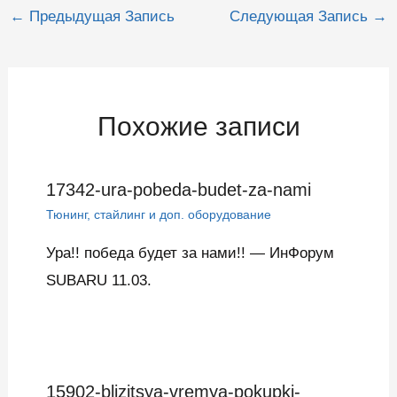
Навигация
←
Предыдущая Запись
Следующая Запись
→
по
записям
Похожие записи
17342-ura-pobeda-budet-za-nami
Тюнинг, стайлинг и доп. оборудование
Ура!! победа будет за нами!! — ИнФорум
SUBARU 11.03.
15902-blizitsya-vremya-pokupki-