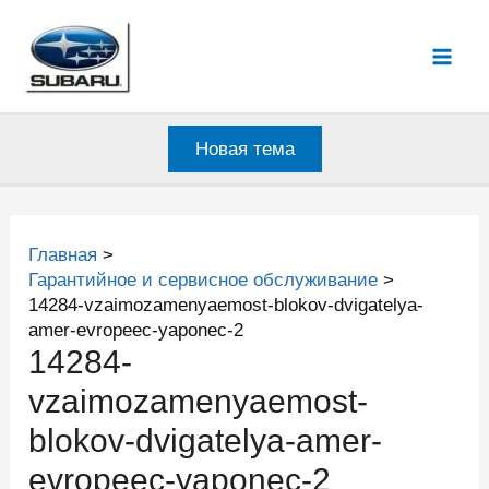
Перейти
к
Mai
содержимому
Men
Новая тема
Главная
Гарантийное и сервисное обслуживание
14284-vzaimozamenyaemost-blokov-dvigatelya-
amer-evropeec-yaponec-2
14284-
vzaimozamenyaemost-
blokov-dvigatelya-amer-
evropeec-yaponec-2