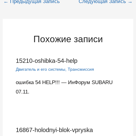
←
Предыдущая Запись
Следующая Запись
→
по
записям
Похожие записи
15210-oshibka-54-help
Двигатель и его системы
,
Трансмиссия
ошибка 54 HELP!!! — ИнФорум SUBARU
07.11.
16867-holodnyi-blok-vpryska