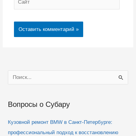
П
о
и
Вопросы о Субару
с
к
Кузовной ремонт BMW в Санкт-Петербурге:
:
профессиональный подход к восстановлению