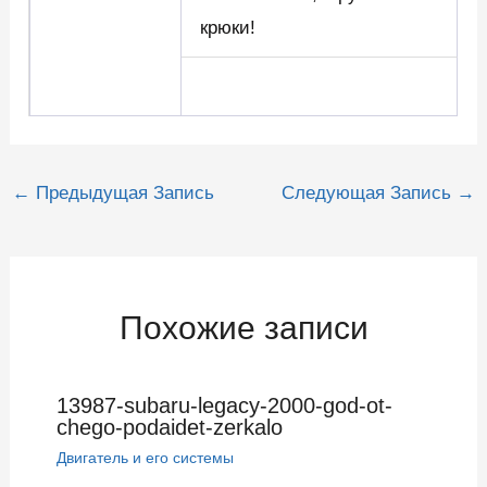
крюки!
Навигация
←
Предыдущая Запись
Следующая Запись
→
по
записям
Похожие записи
13987-subaru-legacy-2000-god-ot-
chego-podaidet-zerkalo
Двигатель и его системы