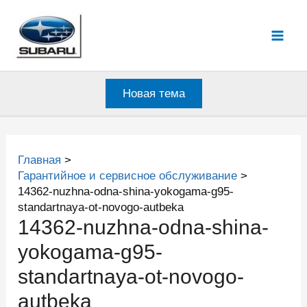
Перейти
к
Mai
содержимому
Men
Новая тема
Главная
Гарантийное и сервисное обслуживание
14362-nuzhna-odna-shina-yokogama-g95-
standartnaya-ot-novogo-autbeka
14362-nuzhna-odna-shina-
yokogama-g95-
standartnaya-ot-novogo-
autbeka