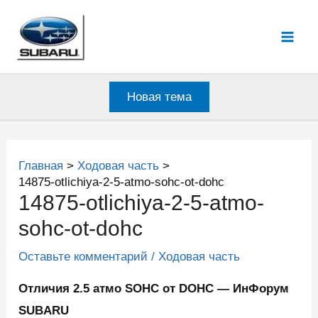
Перейти
к
Mai
содержимому
Men
Новая тема
Главная
Ходовая часть
14875-otlichiya-2-5-atmo-sohc-ot-dohc
14875-otlichiya-2-5-atmo-
sohc-ot-dohc
Оставьте комментарий
/
Ходовая часть
Отличия 2.5 атмо SOHC от DOHC — ИнФорум
SUBARU