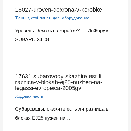
18027-uroven-dexrona-v-korobke
Тюнинг, стайлинг и доп. оборудование
Уровень Dexrona в коробке? — ИнФорум
SUBARU 24.08.
17631-subarovody-skazhite-est-li-
raznica-v-blokah-ej25-nuzhen-na-
legassi-evropeica-2005gv
Ходовая часть
Субароводы, скажите есть ли разница в
блоках EJ25 нужен на…