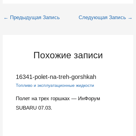
Навигация
←
Предыдущая Запись
Следующая Запись
→
по
записям
Похожие записи
16341-polet-na-treh-gorshkah
Топливо и эксплуатационные жидкости
Полет на трех горшках — ИнФорум
SUBARU 07.03.