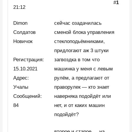
#
1
21:12
Dimon
сейчас озадачилась
Солдатов
сменой блока управления
Новичок
стеклоподьёмниками,
придлогают аж 3 штуки
Регистрация:
загвоздка в том что
15.10.2021
машинка у меня с левым
Адрес:
рулём, а предлагают от
Учалы
праворулек — кто знает
Сообщений:
наверняка подойдёт или
84
нет, и от каких машин
подойдёт?
второе и старое … на