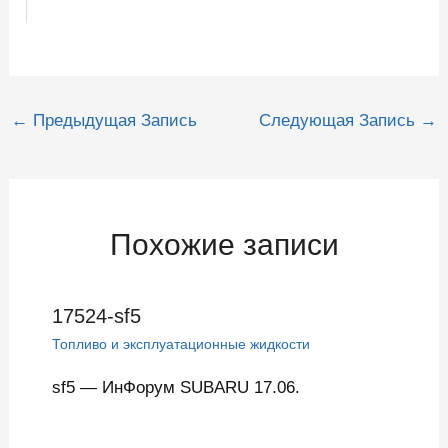
Навигация
←
Предыдущая Запись
Следующая Запись
→
по
записям
Похожие записи
17524-sf5
Топливо и эксплуатационные жидкости
sf5 — ИнФорум SUBARU 17.06.