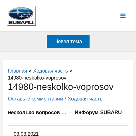
Перейти
к
Mai
содержимому
Men
Новая тема
Главная
Ходовая часть
14980-neskolko-voprosov
14980-neskolko-voprosov
Оставьте комментарий
/
Ходовая часть
несколько вопросов … — ИнФорум SUBARU
03.03.
2021