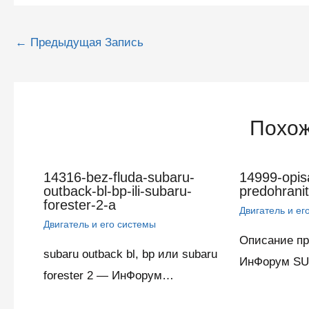
Навигация
←
Предыдущая Запись
по
записям
Похож
14316-bez-fluda-subaru-
14999-opis
outback-bl-bp-ili-subaru-
predohranit
forester-2-a
Двигатель и ег
Двигатель и его системы
Описание п
subaru outback bl, bp или subaru
ИнФорум SU
forester 2 — ИнФорум…