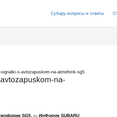
Субару-вопросы и ответы
С
-signalki-s-avtozapuskom-na-atmoforik-sg5
s-avtozapuskom-na-
 атмофорик SG5. — ИнФорум SUBARU