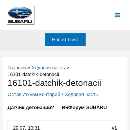
Перейти
к
Mai
содержимому
Men
Новая тема
Главная
Ходовая часть
16101-datchik-detonacii
16101-datchik-detonacii
Оставьте комментарий
/
Ходовая часть
Датчик детонации? — ИнФорум SUBARU
29.07.
10:31
#
1