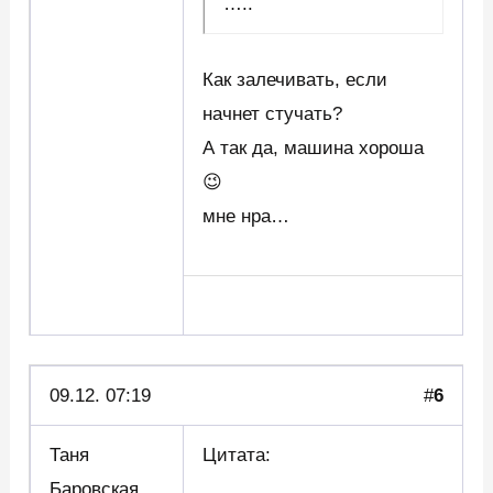
…..
Как залечивать, если
начнет стучать?
А так да, машина хороша
😉
мне нра…
09.12. 07:19
#
6
Таня
Цитата:
Баровская