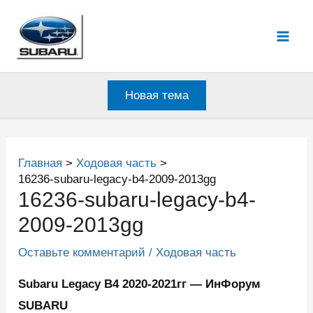
Перейти
к
Mai
содержимому
Men
Новая тема
Главная
Ходовая часть
16236-subaru-legacy-b4-2009-2013gg
16236-subaru-legacy-b4-
2009-2013gg
Оставьте комментарий
/
Ходовая часть
Subaru Legacy B4 2020-2021гг — ИнФорум
SUBARU