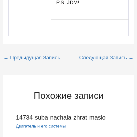
P.S. JDM!
Навигация
←
Предыдущая Запись
Следующая Запись
→
по
записям
Похожие записи
14734-suba-nachala-zhrat-maslo
Двигатель и его системы