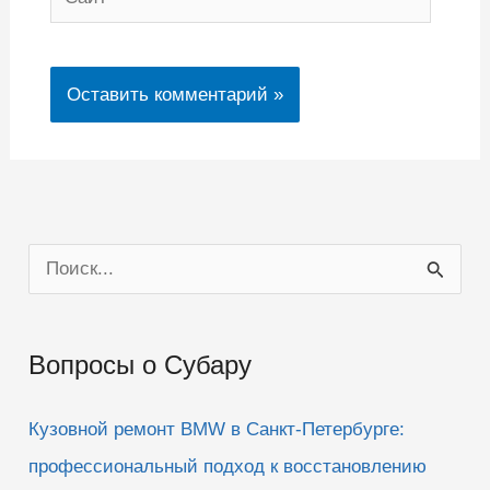
П
о
и
Вопросы о Субару
с
к
Кузовной ремонт BMW в Санкт-Петербурге:
:
профессиональный подход к восстановлению