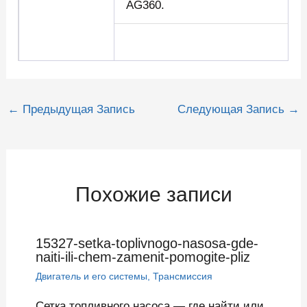
AG360.
Навигация
←
Предыдущая Запись
Следующая Запись
→
по
записям
Похожие записи
15327-setka-toplivnogo-nasosa-gde-
naiti-ili-chem-zamenit-pomogite-pliz
Двигатель и его системы
,
Трансмиссия
Сетка топливного насоса — где найти или