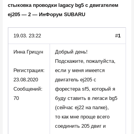
стыковка проводки lagacy bg5 с двигателем
ej205 — 2 — ИнФорум SUBARU
19.03. 23:22
#
1
Инна Грицун
Добрый день!
Подскажите, пожалуйста,
Регистрация:
если у меня имеется
23.08.2020
двигатель ej205 с
Сообщений:
форестера sf5, который я
70
буду ставить в легаси bg5
(сейчас ej22 на палке),
то как мне проще всего
соединить 205 двиг и