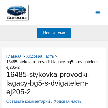
Перейти
к
Mai
содержимому
Men
Новая тема
Главная
Ходовая часть
16485-stykovka-provodki-lagacy-bg5-s-dvigatelem-
ej205-2
16485-stykovka-provodki-
lagacy-bg5-s-dvigatelem-
ej205-2
Оставьте комментарий
/
Ходовая часть