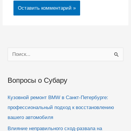
П
о
и
Вопросы о Субару
с
к
Кузовной ремонт BMW в Санкт-Петербурге:
:
профессиональный подход к восстановлению
вашего автомобиля
Влияние неправильного сход-развала на