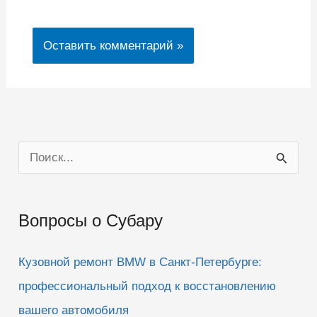
П
о
и
Вопросы о Субару
с
к
Кузовной ремонт BMW в Санкт-Петербурге:
:
профессиональный подход к восстановлению
вашего автомобиля