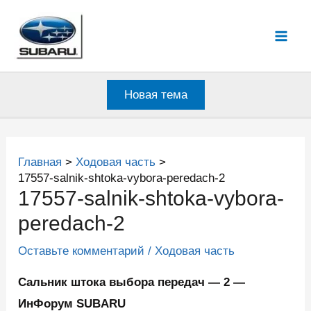
Перейти
к
Mai
содержимому
Men
Новая тема
Главная
Ходовая часть
17557-salnik-shtoka-vybora-peredach-2
17557-salnik-shtoka-vybora-
peredach-2
Оставьте комментарий
/
Ходовая часть
Сальник штока выбора передач — 2 —
ИнФорум SUBARU