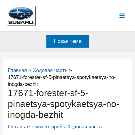
Перейти
к
Mai
содержимому
Men
Новая тема
Главная
Ходовая часть
17671-forester-sf-5-pinaetsya-spotykaetsya-no-
inogda-bezhit
17671-forester-sf-5-
pinaetsya-spotykaetsya-no-
inogda-bezhit
Оставьте комментарий
/
Ходовая часть