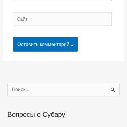
Сайт
П
о
и
Вопросы о Субару
с
к