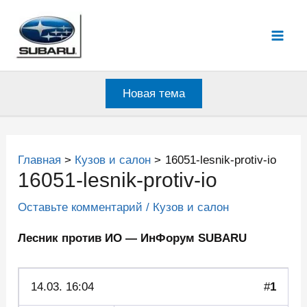
Перейти
к
Mai
содержимому
Men
Новая тема
Главная
Кузов и салон
16051-lesnik-protiv-io
16051-lesnik-protiv-io
Оставьте комментарий
/
Кузов и салон
Лесник против ИО — ИнФорум SUBARU
14.03.
16:04
#
1