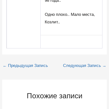
98 года..
Одно плохо.. Мало места,
Козлит..
Навигация
←
Предыдущая Запись
Следующая Запись
→
по
записям
Похожие записи