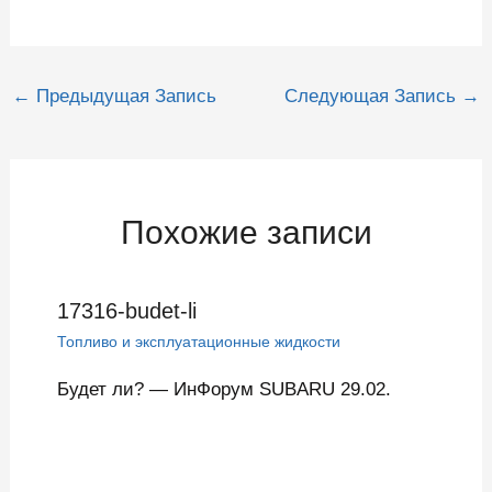
Навигация
←
Предыдущая Запись
Следующая Запись
→
по
записям
Похожие записи
17316-budet-li
Топливо и эксплуатационные жидкости
Будет ли? — ИнФорум SUBARU 29.02.