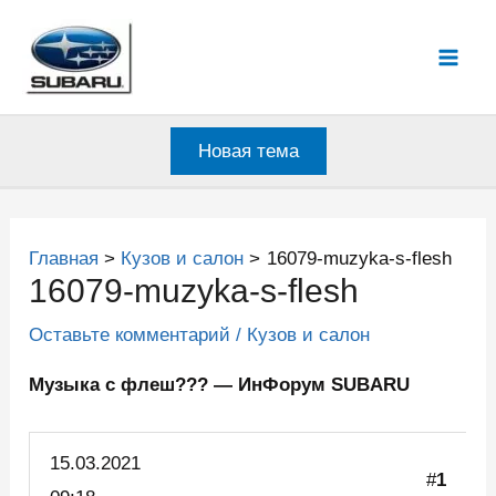
Перейти
к
Mai
содержимому
Men
Новая тема
Главная
Кузов и салон
16079-muzyka-s-flesh
16079-muzyka-s-flesh
Оставьте комментарий
/
Кузов и салон
Музыка с флеш??? — ИнФорум SUBARU
15.03.
2021
#
1