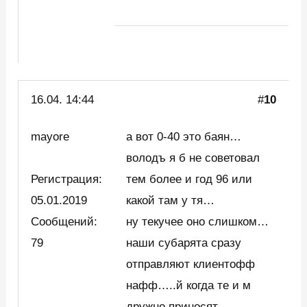
16.04. 14:44
#
10
mayore
а вот 0-40 это баян…
володъ я б не советовал
Регистрация:
тем более и год 96 или
05.01.2019
какой там у тя…
Сообщений:
ну текучее оно слишком…
79
наши субарята сразу
отправляют клиентофф
нафф…..й когда те и м
дружно приносят