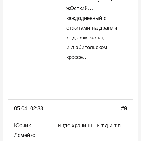
жОсткий…
каждодневный с
отжигами на драге и
ледовом кольце…
и любительском
кроссе…
05.04. 02:33
#
9
Юрчик
и где хранишь, и т.д и т.п
Ломейко