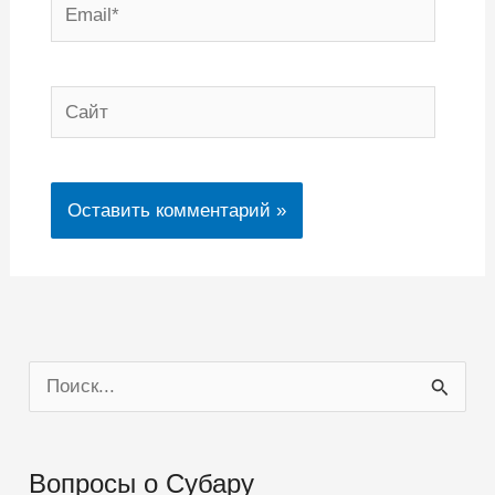
Email*
Сайт
П
о
и
Вопросы о Субару
с