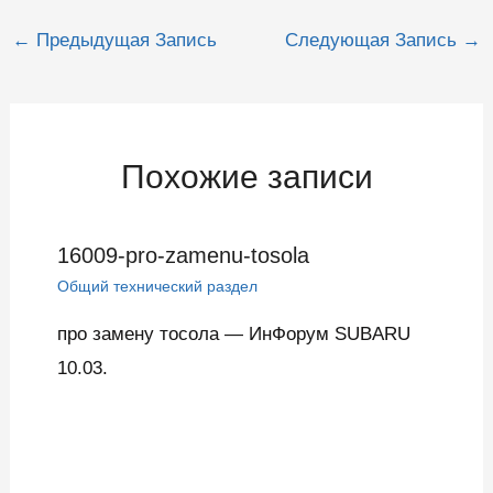
Навигация
←
Предыдущая Запись
Следующая Запись
→
по
записям
Похожие записи
16009-pro-zamenu-tosola
Общий технический раздел
про замену тосола — ИнФорум SUBARU
10.03.